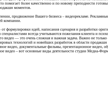
 это помогает более качественно и по новому преподнести готов
родакшн моментов.
лении, продвижение Вашего бизнеса – видеорекламе. Рекламные
ей компании.
 от формулировки идей, написания сценария и разработки ориг
специалистами всегда учитываются пожелания клиента и психол
о видео — это очень сложная и важная задача. Важно не только 
ировых технологий и новейших разработок в области продакшн 
мное видео, документальные фильмы, презентационное видео, 
ное видео – вот основные виды деятельности студии Медиа-Форм