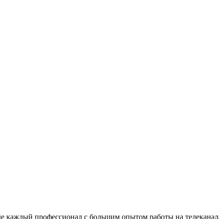
де каждый профессионал с большим опытом работы на телеканал