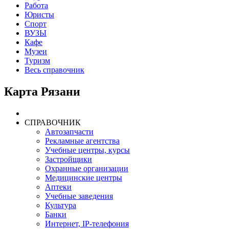
Работа
Юристы
Спорт
ВУЗЫ
Кафе
Музеи
Туризм
Весь справочник
Карта Рязани
СПРАВОЧНИК
Автозапчасти
Рекламные агентства
Учебные центры, курсы
Застройщики
Охранные организации
Медицинские центры
Аптеки
Учебные заведения
Культура
Банки
Интернет, IP-телефония