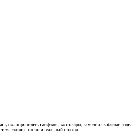
аст, полипропилен, санфаянс, хозтовары, замочно-скобяные изде
истема скидок, индивидуальный подход.