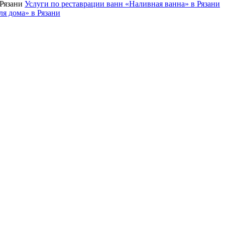
Услуги по реставрации ванн «Наливная ванна» в Рязани
ля дома» в Рязани