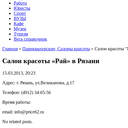
Работа
Юристы
Спорт
ВУЗЫ
Кафе
Музеи
Туризм
Весь справочник
Главная
»
Парикмахерские, Салоны красоты
»
Салон красоты "
Салон красоты «Рай» в Рязани
15.03.2013, 20:23
Адрес: г. Рязань, ул.Великанова, д.17
Телефон: (4912) 34-65-56
Время работы:
email: info@price62.ru
No related posts.