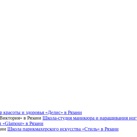
р красоты и здоровья «Делис» в Рязани
Школа-студия маникюра и наращивания ног
 «Glamour» в Рязани
Школа парикмахерского искусства «Стиль» в Рязани