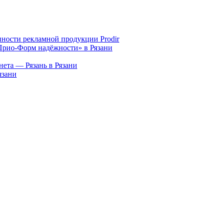
ности рекламной продукции Prodir
рио-Форм надёжности» в Рязани
ета — Рязань в Рязани
язани