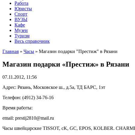
Работа
Юристы
Спорт
ВУЗЫ
Кафе
Музеи
Туризм
Весь справочник
Главная
»
Часы
»
Магазин подарки "Престиж" в Рязани
Магазин подарки «Престиж» в Рязани
07.11.2012, 11:56
Адрес: Рязань, Московское ш., д.5а, ТД БАРС, 1эт
Телефон: (4912) 34-76-16
Время работы:
email: prestij2810@mail.ru
Часы швейцарские TISSOT, cK, GC, EPOS, KOLBER. СHAR