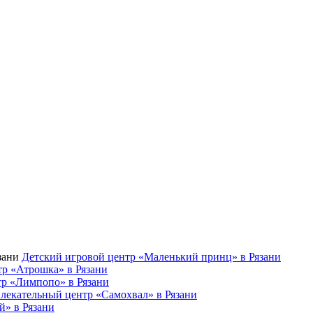
Детский игровой центр «Маленький принц» в Рязани
р «Атрошка» в Рязани
тр «Лимпопо» в Рязани
влекательный центр «Самохвал» в Рязани
» в Рязани