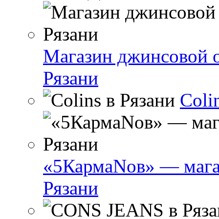
Магазин джинсовой 
Рязани
Coli
«5КармаNов» — мага
Рязани