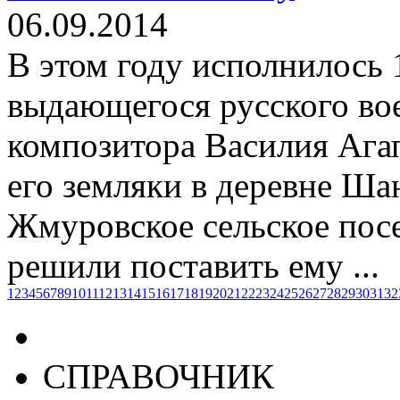
06.09.2014
В этом году исполнилось 
выдающегося русского во
композитора Василия Агап
его земляки в деревне Ша
Жмуровское сельское пос
решили поставить ему ...
1
2
3
4
5
6
7
8
9
10
11
12
13
14
15
16
17
18
19
20
21
22
23
24
25
26
27
28
29
30
31
32
СПРАВОЧНИК