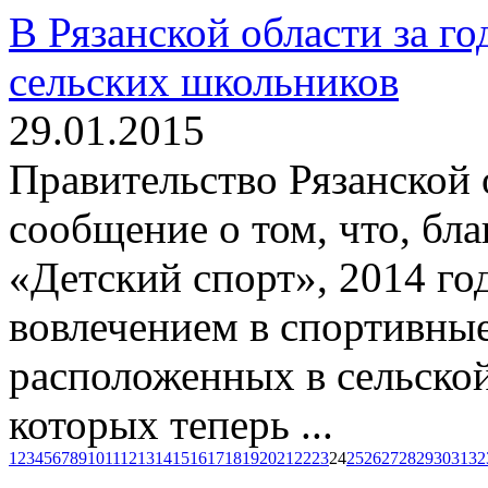
В Рязанской области за г
сельских школьников
29.01.2015
Правительство Рязанской 
сообщение о том, что, бл
«Детский спорт», 2014 го
вовлечением в спортивные
расположенных в сельской
которых теперь ...
1
2
3
4
5
6
7
8
9
10
11
12
13
14
15
16
17
18
19
20
21
22
23
24
25
26
27
28
29
30
31
32