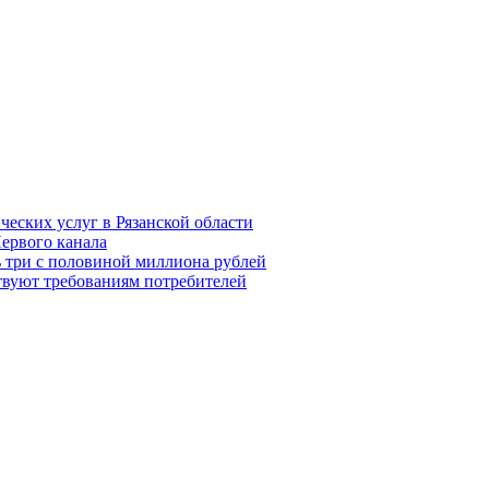
еских услуг в Рязанской области
Первого канала
ь три с половиной миллиона рублей
ствуют требованиям потребителей