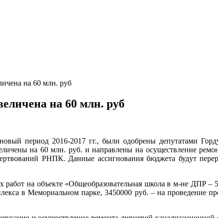
ичена на 60 млн. руб
величена на 60 млн. руб
лановый период 2016-2017 гг., были одобрены депутатами Го
еличены на 60 млн. руб. и направлены на осуществление ремон
жертвований РНПК. Данные ассигнования бюджета будут перера
х работ на объекте «Общеобразовательная школа в м-не ДПР – 5,
лекса в Мемориальном парке, 3450000 руб. – на проведение пр
одержание и осуществление ремонта ливневой канализационной с