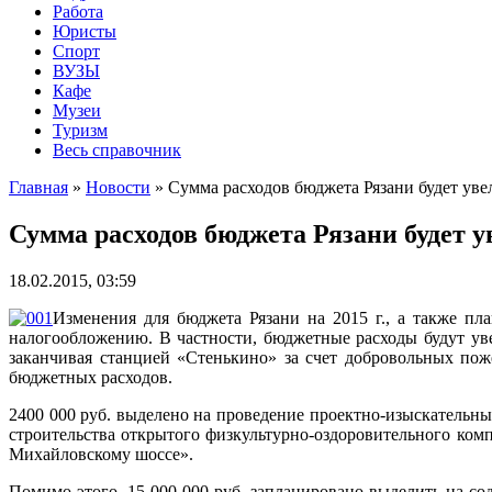
Работа
Юристы
Спорт
ВУЗЫ
Кафе
Музеи
Туризм
Весь справочник
Главная
»
Новости
»
Сумма расходов бюджета Рязани будет увел
Сумма расходов бюджета Рязани будет у
18.02.2015, 03:59
Изменения для бюджета Рязани на 2015 г., а также п
налогообложению. В частности, бюджетные расходы будут ув
заканчивая станцией «Стенькино» за счет добровольных по
бюджетных расходов.
2400 000 руб. выделено на проведение проектно-изыскательны
строительства открытого физкультурно-оздоровительного комп
Михайловскому шоссе».
Помимо этого, 15 000 000 руб. запланировано выделить на с