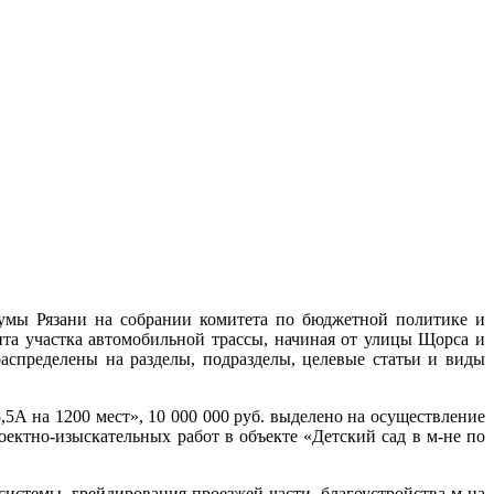
рдумы Рязани на собрании комитета по бюджетной политике и
та участка автомобильной трассы, начиная от улицы Щорса и
спределены на разделы, подразделы, целевые статьи и виды
5А на 1200 мест», 10 000 000 руб. выделено на осуществление
оектно-изыскательных работ в объекте «Детский сад в м-не по
истемы, грейдирования проезжей части, благоустройства м-на