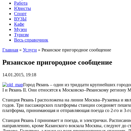
Работа
Юристы
Спорт
ВУЗЫ
Кафе
Музеи
Туризм
Весь справочник
Главная
»
Услуги
»
Рязанское пригородное сообщение
Рязанское пригородное сообщение
14.01.2015, 19:18
Город Рязань – один из тридцати крупнейших городо
I и Рязань II. Они относятся к Московско–Рязанскому региону 
Станция Рязань I расположена на линии Москва–Рузаевка и явля
годов. Три пассажирских платформы станции соединяет пешехо
платформа, принимающая и отправляющая поезда со 2-го и 3-го
Станция Рязань I принимает и поезда, и электрички. Расписан
направлению, кроме Казанского вокзала Москвы, следуют до ст
Дивово, Голутвин, а также на всех промежуточных станциях. 