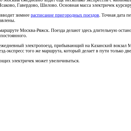
Ясаково, Гавердово, Шилово. Основная масса электричек курсир
а вводит зимнее
расписание пригородных поездов
. Точная дата п
авлены.
маршруте Москва-Ряжск. Поезда делают здесь длительную остано
 постоянного.
н ежедневный электропоезд, прибывающий на Казанский вокзал Мо
зд-экспресс того же маршрута, который делает в пути только две
ющих электричек может увеличиваться.