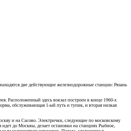
 находятся две действующие железнодорожные станции: Рязань
лея. Расположенный здесь вокзал построен в конце 1960-х
орма, обслуживающая 1-ый путь и тупик, и вторая низкая
Москву и на Сасово. Электрички, следующие по московскому
я идет до Москвы, делает остановки на станциях Рыбное,
льным количеством остановок. Поезда, следующие в