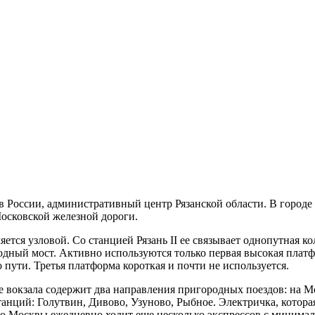
в России, административный центр Рязанской области. В городе
Московской железной дороги.
ется узловой. Со станцией Рязань II ее связывает однопутная ко
дный мост. Активно используются только первая высокая платф
 пути. Третья платформа короткая и почти не используется.
ие вокзала содержит два направления пригородных поездов: на 
анций: Голутвин, Дивово, Узуново, Рыбное. Электричка, котора
До Москвы ежедневно ходит еще несколько экспрессов с минима