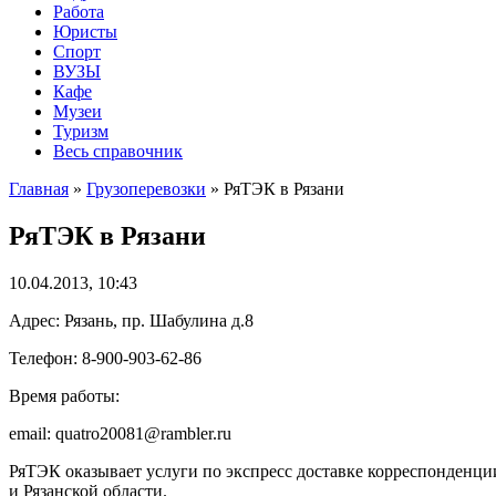
Работа
Юристы
Спорт
ВУЗЫ
Кафе
Музеи
Туризм
Весь справочник
Главная
»
Грузоперевозки
»
РяТЭК в Рязани
РяТЭК в Рязани
10.04.2013, 10:43
Адрес: Рязань, пр. Шабулина д.8
Телефон: 8-900-903-62-86
Время работы:
email: quatro20081@rambler.ru
РяТЭК оказывает услуги по экспресс доставке корреспонденции,
и Рязанской области.