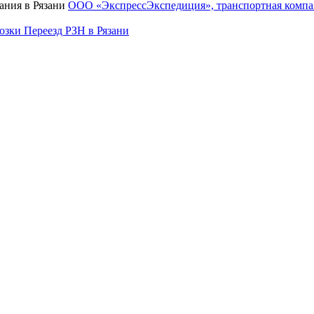
ООО «ЭкспрессЭкспедиция», транспортная компа
озки Переезд РЗН в Рязани