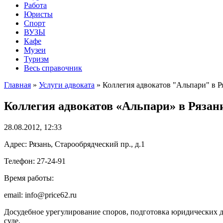
Работа
Юристы
Спорт
ВУЗЫ
Кафе
Музеи
Туризм
Весь справочник
Главная
»
Услуги адвоката
»
Коллегия адвокатов "Альпари" в Р
Коллегия адвокатов «Альпари» в Рязан
28.08.2012, 12:33
Адрес: Рязань, Старообрядческий пр., д.1
Телефон: 27-24-91
Время работы:
email: info@price62.ru
Досудебное урегулирование споров, подготовка юридических 
суде.