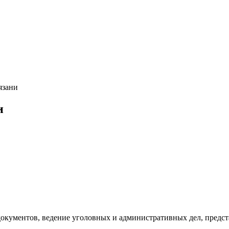
язани
и
документов, ведение уголовных и административных дел, предс