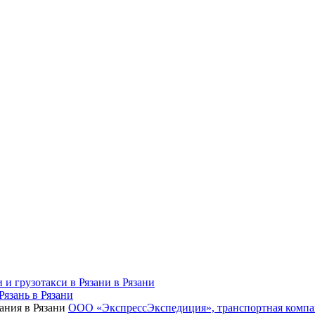
 и грузотакси в Рязани в Рязани
Рязань в Рязани
ООО «ЭкспрессЭкспедиция», транспортная компа