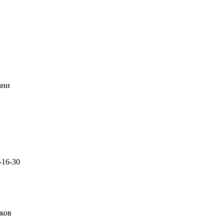
ани
-16-30
иков