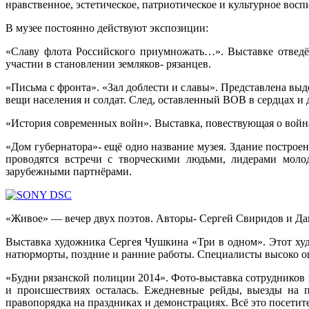
нравственное, эстетическое, патриотическое и культурное вос
В музее постоянно действуют экспозиции:
«Славу флота Российского приумножать…». Выставке отведён
участии в становлении земляков- рязанцев.
«Письма с фронта». «Зал доблести и славы». Представлена вы
вещи населения и солдат. След, оставленный ВОВ в сердцах и
«История современных войн». Выставка, повествующая о войн
«Дом губернатора»- ещё одно название музея. Здание построен
проводятся встречи с творческими людьми, лидерами моло
зарубежными партнёрами.
«Живое» — вечер двух поэтов. Авторы- Сергей Свиридов и Да
Выставка художника Сергея Чушкина «Три в одном». Этот худ
натюрморты, поздние и ранние работы. Специалисты высоко о
«Будни рязанской полиции 2014». Фото-выставка сотрудников
и происшествиях осталась. Ежедневные рейды, выезды на п
правопорядка на праздниках и демонстрациях. Всё это посетите