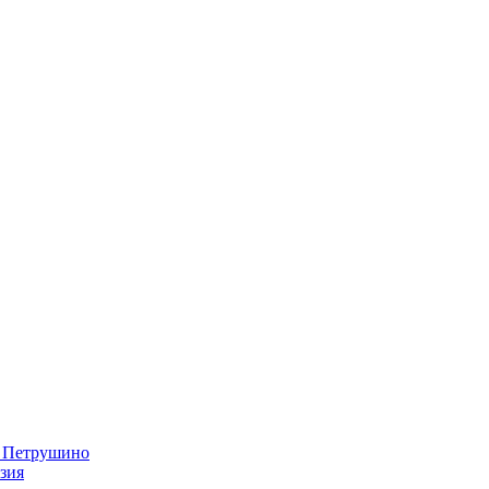
в Петрушино
зия