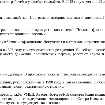
питание рабочей и учащейся молодёжи. В 2013 году отметили 25-
 отдельный зал. Портреты и истории, кортики и дневники. П
держки из военной истории рязанских жителей. Письма с фронта,
 душах тыловиков и военных.
ах в Чечне и Афганистане. Документы и материалы о трагическ
о в 1896 году как губернаторская резиденция. По сей день ост
дёжного движения, политических партий, работают клубы и
нила Давыдов. В программе также запланирована лекция на тему
ожник, рукоположенный в 1990 году в сан священника. Служит 
ценили также представленную мозаику.
 пресс-службы УМВД. Авторы фотографий снимали будни полицейс
роисшествия и задержания, командировки в Северо-Кавказск
ли музея смогут увидеть на выставке.