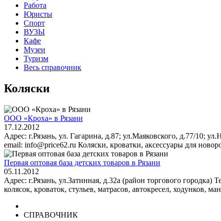
Работа
Юристы
Спорт
ВУЗЫ
Кафе
Музеи
Туризм
Весь справочник
Коляски
ООО «Кроха» в Рязани
17.12.2012
Адрес: г.Рязань, ул. Гагарина, д.87; ул.Маяковского, д.77/10; ул
email: info@price62.ru Коляски, кроватки, аксессуары для новор
Первая оптовая база детских товаров в Рязани
05.11.2012
Адрес: г.Рязань, ул.Затинная, д.32а (район торгового городка) Т
колясок, кроваток, стульев, матрасов, автокресел, ходунков, ман
СПРАВОЧНИК