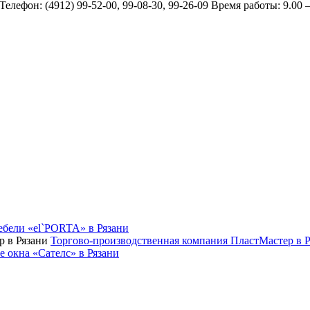
елефон: (4912) 99-52-00, 99-08-30, 99-26-09 Время работы: 9.00 —
ебели «el`PORTA» в Рязани
Торгово-производственная компания ПластМастер в Р
 окна «Сателс» в Рязани