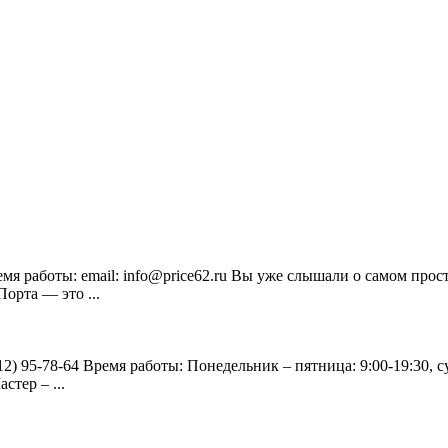
 Время работы: email: info@price62.ru Вы уже слышали о самом про
орта — это ...
912) 95-78-64 Время работы: Понедельник – пятница: 9:00-19:30, су
тер – ...