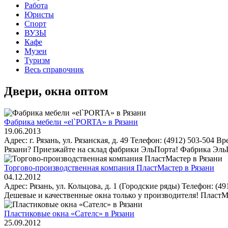
Работа
Юристы
Спорт
ВУЗЫ
Кафе
Музеи
Туризм
Весь справочник
Двери, окна оптом
Фабрика мебели «el`PORTA» в Рязани
19.06.2013
Адрес: г. Рязань, ул. Рязанская, д. 49 Телефон: (4912) 503-504
Рязани? Приезжайте на склад фабрики ЭльПорта! Фабрика ЭльП
Торгово-производственная компания ПластМастер в Рязани
04.12.2012
Адрес: Рязань, ул. Кольцова, д. 1 (Городские ряды) Телефон: (4
Дешевые и качественные окна только у производителя! ПластМас
Пластиковые окна «Сателс» в Рязани
25.09.2012