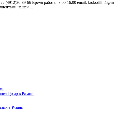
22,(4912)36-89-66 Время работы: 8.00-16.00 email: krokodill-f1@m
лиентами нашей ...
ни
ния Гусар в Рязани
зин в Рязани