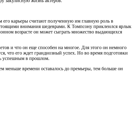
ру закулисную жизнь актеров.
ком его карьеры считают полученную им главную роль в
и стоящими внимания шедеврами. К Томпсону приклеился ярлык
преклонном возрасте он может сыграть множество выдающихся
четов и что он еще способен на многое. Для этого он немного
тся, что его ждет грандиозный успех. Но во время подготовки
ть успешным в прошлом.
ем меньше времени оставалось до премьеры, тем больше он