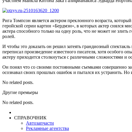
участием Майкла Китона Зака Галифианакиса Эдварда Нортона 
Рига Томпсон является актером преклонного возраста, который
геройской серии картин «Бердмэн», в которых актер снялся м
актера способного только на одну роль, что не может не злить
ролей.
И чтобы это доказать он решил затеять грандиозный спектакль 
переписал произведение известного писателя, хотя особого опы
актеру приходится столкнуться с различными сложностями и о
Он понял что со своими постоянными съемками совершенно заб
осознавал своих прошлых ошибок и пытался их устранить. Но и
No related posts.
Другие премьеры
No related posts.
СПРАВОЧНИК
Автозапчасти
Рекламные агентства