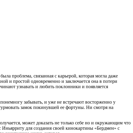
 была проблема, связанная с карьерой, которая могла даже
жной и простой одновременно и заключается она в потери
начинают узнавать и любить поклонники и появляется
 понемногу забывать, и уже не встречают восторженно у
штурмовать замок покинувшей ее фортуны. Ни смотря на
олучается, может доказать не только себе но и окружающим что
с Иньярриту для создания своей кинокартины «Бердмен» с