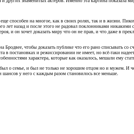
и других знаменитых актеров. Именно эта картина показала ми
 еще способен на многое, как в своих ролях, так и в жизни. Пи
ного лет назад и после этого не радовал поклонниками никаким
 героя, и он хочет доказать миру что он не прав, и что даже в 
на Бродвее, чтобы доказать публике что его рано списывать со с
та в постановках и режиссировании не имеет, но всё-таки надее
собенностями характера, которые как оказалось, мешали ему ста
ыл о семье, и был не только не хорошим отцом но и мужем. И ч
 шансов у него с каждым разом становилось все меньше.