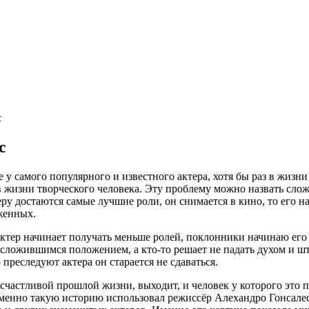
с
с
е у самого популярного и известного актера, хотя бы раз в жизни
 в жизни творческого человека. Эту проблему можно назвать сло
еру достаются самые лучшие роли, он снимается в кино, то его 
женных.
 актер начинает получать меньше ролей, поклонники начинаю его
со сложившимся положением, а кто-то решает не падать духом и 
преследуют актера он старается не сдаваться.
 счастливой прошлой жизни, выходит, и человек у которого это п
Именно такую историю использовал режиссёр Алехандро Гонсале