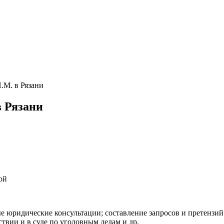
.М. в Рязани
 Рязани
ой
е юридические консультации; составление запросов и претензий
твии и в суде по уголовным делам и др.