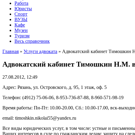
Работа
Юристы
Спорт
ВУЗЫ
Кафе
Музеи
Туризм
Весь справочник
Главная
»
Услуги адвоката
»
Адвокатский кабинет Тимошкин Н
Адвокатский кабинет Тимошкин Н.М. в
27.08.2012, 12:49
Адрес: Рязань, ул. Островского, д. 95, 1 этаж, оф. 5
Телефон: (4912) 75-06-06, 8-953-736-87-88, 8-960-571-98-19
Время работы: Пн-Пт: 10.00-20.00, Сб.: 10.00-17.00, вск-выходн
email: timoshkin.nikolai55@yandex.ru
Все виды юридических услуг, в том числе: устные и письменны
Ваших интересов в суде по гражданским делам; защиту на следс